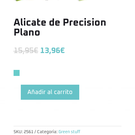
Alicate de Precision
Plano
El
El
15,95
€
13,96
€
precio
precio
original
actual
era:
es:
15,95€.
13,96€.
Añadir al carrito
Alicate
de
Precision
Plano
cantidad
SKU:
2561
Categoría:
Green stuff