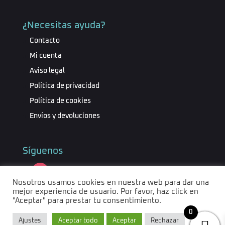
¿Necesitas ayuda?
Contacto
Mi cuenta
Aviso legal
Política de privacidad
Política de cookies
Envíos y devoluciones
Síguenos
instagram
Nosotros usamos cookies en nuestra web para dar una
mejor experiencia de usuario. Por favor, haz click en
"Aceptar" para prestar tu consentimiento.
0
Ajustes
Aceptar todo
Aceptar
Rechazar