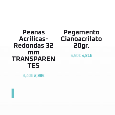
Peanas
Pegamento
Acrílicas-
Cianoacrilato
Redondas 32
20gr.
mm
El
El
5,50
€
4,81
€
TRANSPAREN
precio
precio
TES
original
actual
El
El
era:
es:
3,40
€
2,98
€
precio
precio
5,50€.
4,81€.
original
actual
era:
es:
3,40€.
2,98€.