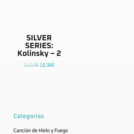
SILVER
SERIES:
Kolinsky – 2
El
El
14,12
€
12,36
€
precio
precio
original
actual
era:
es:
14,12€.
12,36€.
Categorías
Canción de Hielo y Fuego